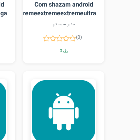
id
Com shazam android
ega
remeextremeextremeextremeultra
مدیر سیستم
(0)
0