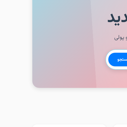
 پولی
تجو