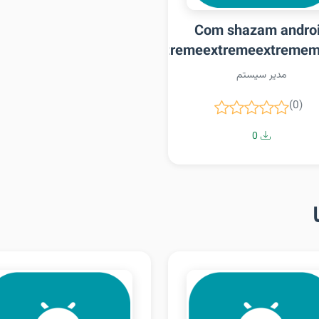
Com shazam andro
extremeextremeextremeextremeextreme
extremeextrem
مدیر سیستم
(0)
0