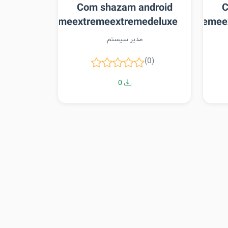
Com shazam android
C
extremeextremeextremeextremedeluxe
extremeextremeextremee
مدیر سیستم
(0)
0