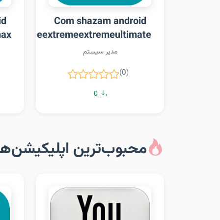
id
Com shazam android
max
eextremeextremeextremeultimate
مدیر سیستم
(0)
0
محبوب‌ترین اپلیکیشن‌ها