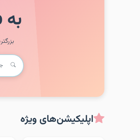
به JoomApp خوش آمدید
بزرگتر
اپلیکیشن‌های ویژه