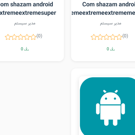
om shazam android
Com shazam andro
xtremeextremesuper
extremeextremeextremeextremeextremem
extremeext
مدیر سیستم
مدیر سیستم
(0)
(0)
0
0