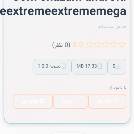
meextremeextrememega
مدیر سیستم
0.0
(0 نظر)
0
17.33 MB
نسخه 1.0.0
یا دانلود از:
کافه‌بازار
مایکت
گوگل پلی