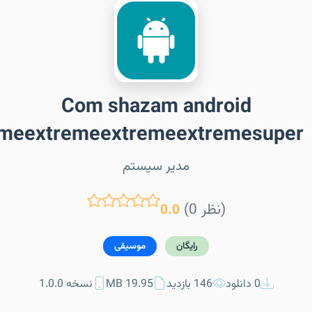
Com shazam android
emeextremeextremeextremesuper
مدیر سیستم
(0 نظر)
0.0
رایگان
موسیقی
0 دانلود
146 بازدید
19.95 MB
نسخه 1.0.0