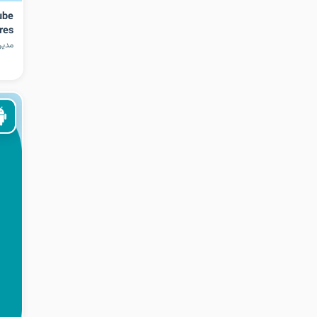
ube
res
مدیر