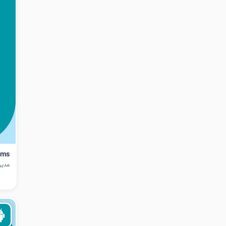
gms
مدیر