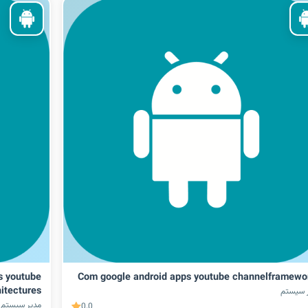
s youtube
Com google android apps youtube channelframewo
itectures
 سیستم
مدیر سیستم
0.0