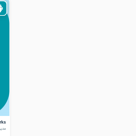
rks
مدیر