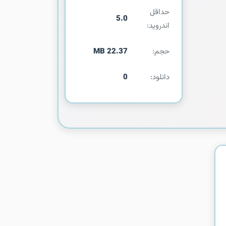
حداقل
5.0
اندروید:
حجم:
22.37 MB
دانلود:
0