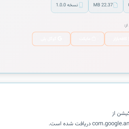
22.37 MB
نسخه 1.0.0
از:
کافه‌بازار
مایکت
گوگل پلی
یشن از
co دریافت شده است.