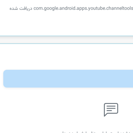
توضیحات در دسترس نیست. این اپلیکیشن از com.google.android.apps.youtube.channeltools دریافت شده