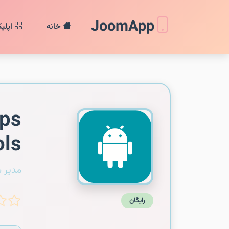
JoomApp
خانه
اپلی
pps
ols
مدیر 
رایگان