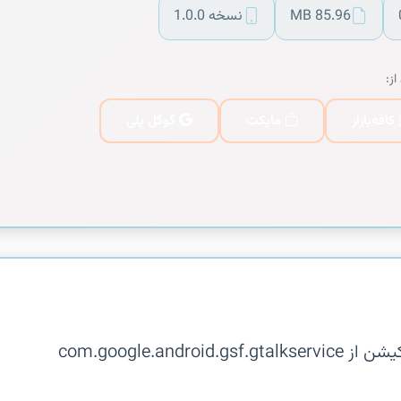
85.96 MB
نسخه 1.0.0
از:
کافه‌بازار
مایکت
گوگل پلی
توضیحات در دسترس نیست. این اپلیکیشن از com.google.android.gsf.gtalkservice