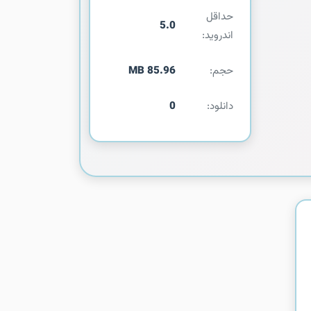
حداقل
5.0
اندروید:
حجم:
85.96 MB
دانلود:
0