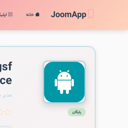
JoomApp
خانه
اپلی
gsf
ice
مدیر 
رایگان