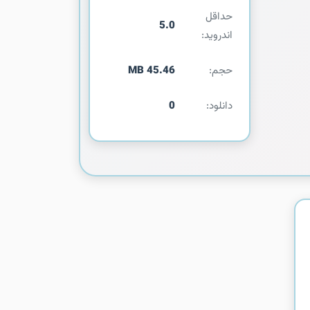
حداقل
5.0
اندروید:
حجم:
45.46 MB
دانلود:
0