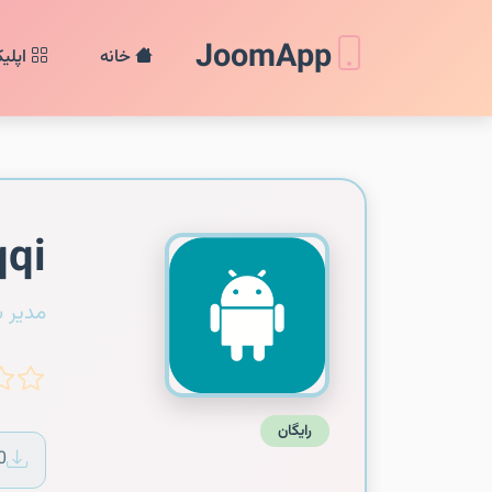
JoomApp
خانه
اپلی
qqi
مدیر 
رایگان
0