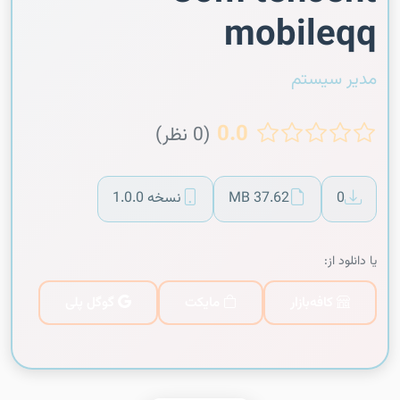
mobileqq
مدیر سیستم
0.0
(0 نظر)
0
37.62 MB
نسخه 1.0.0
یا دانلود از:
کافه‌بازار
مایکت
گوگل پلی