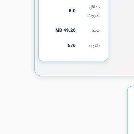
حداقل
5.0
اندروید:
حجم:
49.26 MB
دانلود:
676