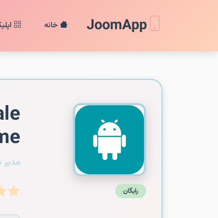
JoomApp
خانه
اپلی
ale
me
مدیر 
رایگان