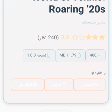
Roaring ’20s
مدیر سیستم
3.6
(240 نظر)
400
11.79 MB
نسخه 1.0.0
یا دانلود از:
کافه‌بازار
مایکت
گوگل پلی