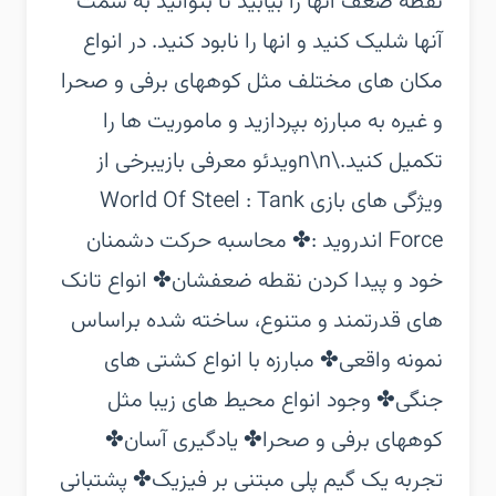
نقطه ضعف آنها را بیابید تا بتوانید به سمت
آنها شلیک کنید و انها را نابود کنید. در انواع
مکان های مختلف مثل کوههای برفی و صحرا
و غیره به مبارزه بپردازید و ماموریت ها را
تکمیل کنید.\n\nویدئو معرفی بازی‏برخی از
ویژگی های بازی World Of Steel : Tank
Force اندروید :‏✤ محاسبه حرکت دشمنان
خود و پیدا کردن نقطه ضعفشان‏✤ انواع تانک
های قدرتمند و متنوع، ساخته شده براساس
نمونه واقعی‏✤ مبارزه با انواع کشتی های
جنگی‏✤ وجود انواع محیط های زیبا مثل
کوههای برفی و صحرا‏✤ یادگیری آسان‏✤
تجربه یک گیم پلی مبتنی بر فیزیک‏✤ پشتبانی