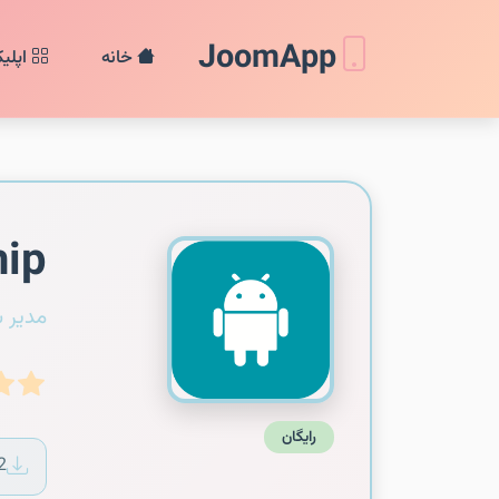
JoomApp
خانه
اپلی
hip
مدیر 
رایگان
2