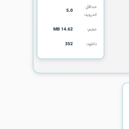
حداقل
5.0
اندروید:
حجم:
14.62 MB
دانلود:
352