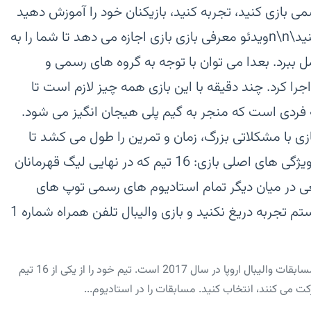
می بازی کنید، تجربه کنید، بازیکنان خود را آموزش دهید
و عنوان قهرمان LEVP 2017 را اداره کنید\n\nویدئو معرفی بازی‏ بازی اجازه می دهد تا شما را به
 ببرد. بعدا می توان با توجه به گروه های رسمی و
را کرد.‏ چند دقیقه با این بازی همه چیز لازم است تا
 فردی است که منجر به گیم پلی هیجان انگیز می شود.
زی با مشکلاتی بزرگ، زمان و تمرین را طول می کشد تا
بتوانید مهارت های خود را کامل کنید.‏ ویژگی های اصلی بازی:‏ 16 تیم که در نهایی لیگ قهرمانان
اقعی‏ در میان دیگر تمام استادیوم های رسمی‏ توپ های
مختلف برای باز کردن،‏ توسعه تیم‏ سیستم تجربه‏ دریغ نکنید و بازی والیبال تلفن همراه شماره 1
‏‏لوتو یورووللی لهستان 2017 بازی مجوز رسمی مسابقات والیبال اروپا در سال 2017 است.‏ تیم خود را از یکی از 16 تیم