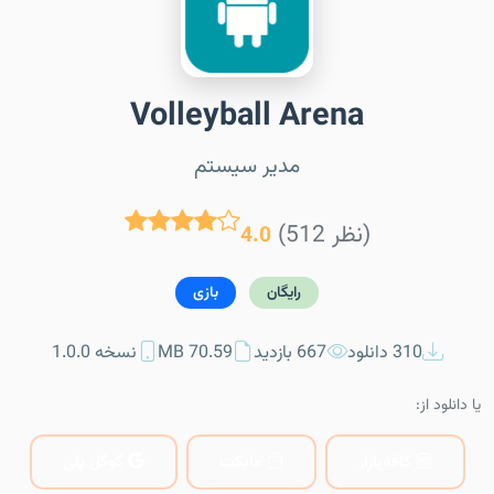
Volleyball Arena
مدیر سیستم
(512 نظر)
4.0
رایگان
بازی
310 دانلود
667 بازدید
70.59 MB
نسخه 1.0.0
یا دانلود از:
کافه‌بازار
مایکت
گوگل پلی