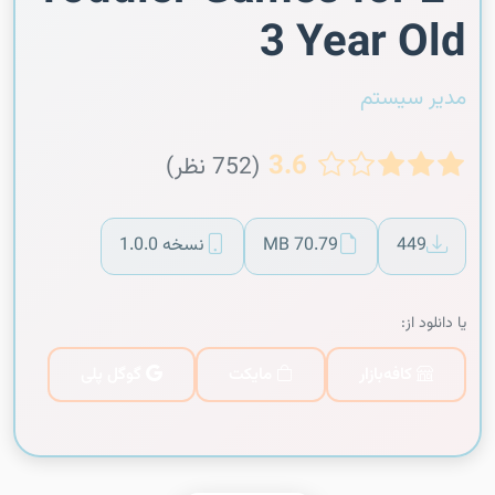
3 Year Old
مدیر سیستم
3.6
(752 نظر)
449
70.79 MB
نسخه 1.0.0
یا دانلود از:
کافه‌بازار
مایکت
گوگل پلی