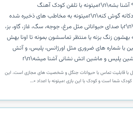
کودک با این بازی ؛میتونه با اعداد ۰ تا ۹ آشنا بشه\r\nمیتونه با تلفن کودک آهنگ
بزنه\r\nمیتونه به موزیک های شاد کودکانه گوش کنه\r\nمیتونه به مخاطب های ذخیره شده
خودش زنگ بزنه و اونا هم جواب بدن\r\nبا صدای حیواناتی مثل مرغ، جوجه، سگ، غاز، گاو، بز،
ه بهشون زنگ بزنه یا منتظر تماسشون بمونه تا اونا بهش
ند یا اس ام اس بدن\r\nهمچین با شماره های ضروری مثل اورژانس، پلیس، و آتش
ین پلیس و ماشین اتش نشانی آشنا میشه\r\n
کال با قابلیت تماس با حیوانات جنگل و شخصیت های مجازی است. این
ودک شما است و کودک با این بازی ؛میتونه با اعداد ۰...