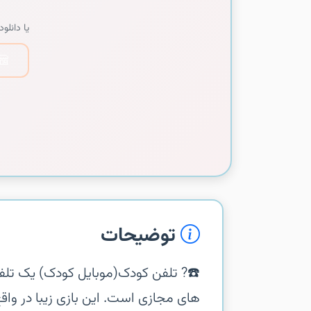
یا دانلود 
توضیحات
‏‏☎️? تلفن کودک(موبایل کودک) یک تل
های مجازی است. این بازی زیبا در وا