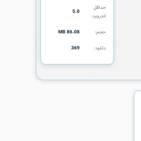
حداقل
5.0
اندروید:
حجم:
86.08 MB
دانلود:
369