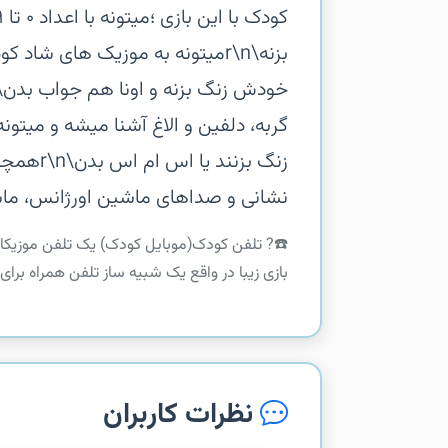
گربه، دلفین و الاغ آشنا میشه و میتون
زنگ بزن
نشانی و صداهای ماشین اورژانس، ماش
‏‏☎️? تلفن کودک(موبایل کودک) یک تلفن موزی
بازی زیبا در واقع یک شبیه ساز تلفن همراه برای ک
نظرات کاربران