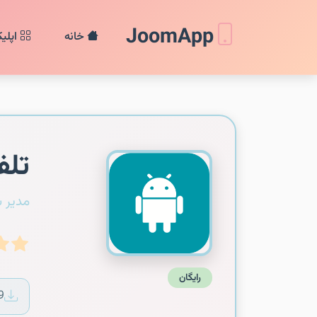
JoomApp
خانه
اپلی
تلف
مدیر 
رایگان
9