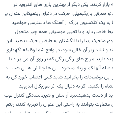
 مانند Piano tiles را روانه بازار کردند. یکی دیگر از بهترین بازی های اندروید در
ت را امروز بررسی میکنیم.\n\nویدئو معرفی بازیگیمپلی، حرکت در دنیای ریتمیکاین عنوان بر
 به یک کلکسیون بزرگ از آهنگ ها دسترسی خواهید
یط خاصی دارد و با تغییر موسیقی همه چیز متحول
ی متحرک زیبا را با انگشتان به طرفین حرکت دهید. این
 و نباید زیر آن خالی شود، در واقع شما وظیفه نگهداری
هده دارید.مربع های رنگی رنگی که بر روی آن می پرید با
 فاصله آنها کم و زیاد میشود. این ها چالش هایی هستند
ر این توضیحات را بخوانید شاید کمی اعصاب خورد کن به
تباه را نکنید. اگر به دنبال یک اثر موزیکال اندروید
Tiles Hop: EDM Rush را نباید از دست بدهید.نبرد آرامش و هیجانسادگی کنترل توپ
تفاوت بتوانند به راحتی این عنوان را تجربه کنند، ریتم