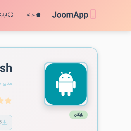
JoomApp
خانه
اپلی
sh!
مدیر 
رایگان
8