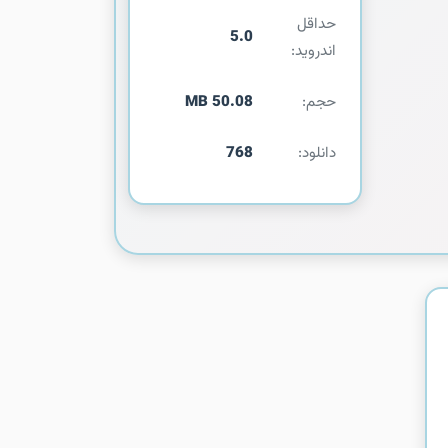
حداقل
5.0
اندروید:
حجم:
50.08 MB
دانلود:
768