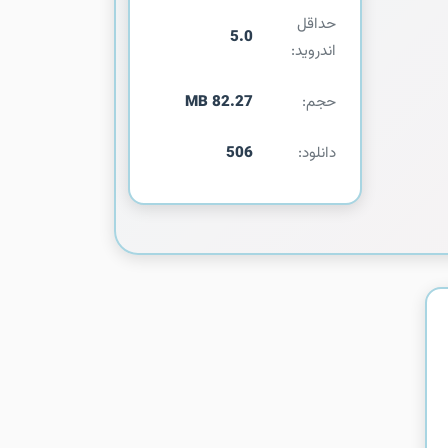
حداقل
5.0
اندروید:
حجم:
82.27 MB
دانلود:
506