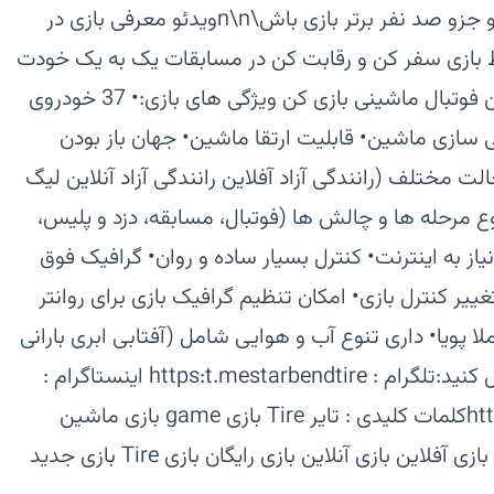
بازیکنان از سرتاسر جهان مسابقه بده و جزو صد نفر برتر بازی باش\n\nویدئو معرفی بازی‏ در
 بازی سفر کن و رقابت کن‏ در مسابقات یک به یک خودت
رو به چالش بکش ‏ با ماشینت پرواز کن‏ فوتبال ماشینی بازی کن‏ ویژگی های بازی:‏• 37 خودروی
ازی ماشین‏• قابلیت ارتقا ماشین‏• جهان باز بودن
ط بازی (Open World)‏• دارای 4 حالت مختلف (رانندگی آزاد آفلاین رانندگی آزاد آنلاین لیگ
وع مرحله ها و چالش ها (فوتبال، مسابقه، دزد و پلیس،
نیاز به اینترنت‏• کنترل بسیار ساده و روان‏• گرافیک فوق
غییر کنترل بازی‏• امکان تنظیم گرافیک بازی برای روانتر
 پویا‏• داری تنوع آب و هوایی شامل (آفتابی ابری بارانی
طوفانی)‏ما را در صفحات اجتماعی دنبال کنید:‏تلگرام : https:t.mestarbendtire‏ اینستاگرام :
https:www.instagram.comstarbend‏کلمات کلیدی : تایر Tire بازی game بازی ماشین
ماشین بازی بازی تایر بازی ماشین تایر بازی آفلاین بازی آنلاین بازی رایگان بازی Tire بازی جدید