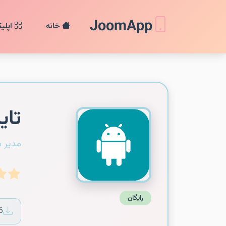
JoomApp
خانه
اپلی
تایر
مدیر 
رایگان
6