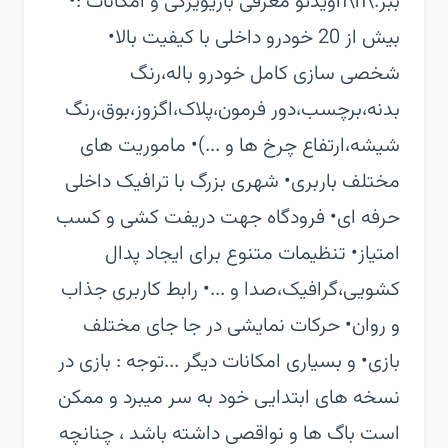
ببر.\n\nویدئو معرفی بازی‏ویژگی و امکانات :‏•
بیش از 20 خودرو داخلی با کیفیت بالا‏•
شخصی سازی کامل خودرو باله،رنگ
بدنه،برچسب،دور فرمون،پلاک،اگزوز،بوق،رنگ
شیشه،ارتفاع چرخ ها و ...)‏• ماموریت های
مختلف باربری‏• شهری بزرگ با ترافیک داخلی
حرفه ای‏• فرودگاه جهت دریفت کشی و کسب
امتیاز‏• تنظیمات متنوع برای ایجاد پدال
کشویی،گرافیک،صدا و ...‏• رابط کاربری جذاب
و روان‏• حرکات نمایشی در جا جای مختلف
بازی‏• و بسیاری امکانات دیگر ...‏توجه : بازی در
نسخه های ابتدایی خود به سر میبرد و ممکن
است باگ ها و نواقصی داشته باشد ، چنانچه