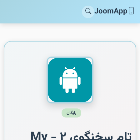
JoomApp
رایگان
تام سخنگوی ۲ - My