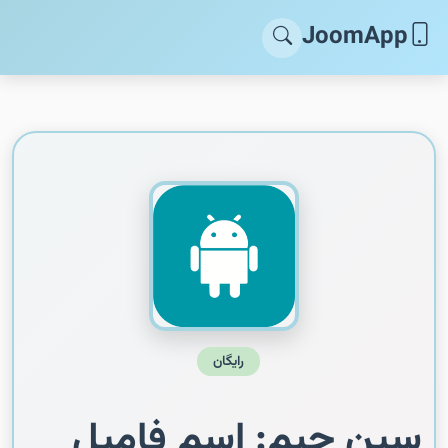
JoomApp
رایگان
سین جیم: اسم فامیل