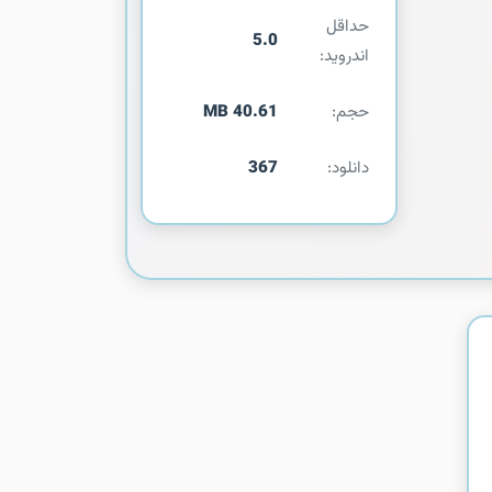
حداقل
5.0
اندروید:
حجم:
40.61 MB
دانلود:
367