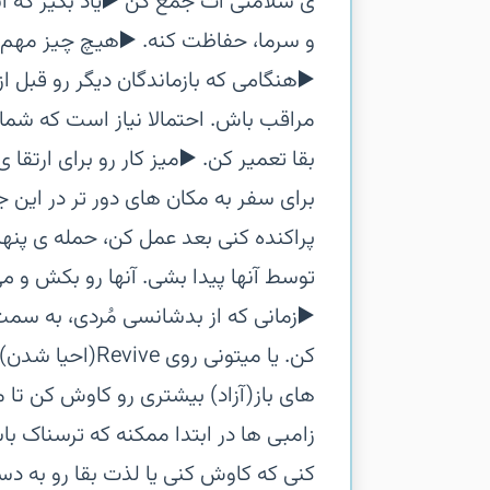
ی سلامتی ات جمع کن‏ ▶️یاد بگیر که 
و سرما، حفاظت کنه.‏ ▶️هیچ چیز مهم ت
▶️هنگامی که بازماندگان دیگر رو قبل 
مراقب باش. احتمالا نیاز است که شما ب
بقا تعمیر کن.‏ ▶️میز کار رو برای ارتقا
برای سفر به مکان های دور تر در این 
پراکنده کنی بعد عمل کن، حمله ی پن
توسط آنها پیدا بشی. آنها رو بکش و م
▶️زمانی که از بدشانسی مُردی، به سمت
کن. یا میتونی ر
های باز(آزاد) بیشتری رو کاوش کن تا م
زامبی ها در ابتدا ممکنه که ترسناک با
کنی که کاوش کنی یا لذت بقا رو به دس