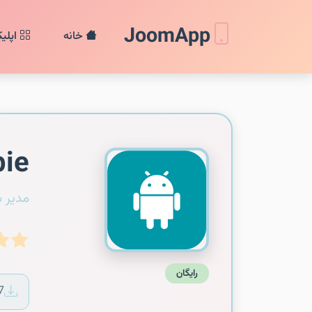
JoomApp
خانه
اپلی
bie
مدیر 
رایگان
7