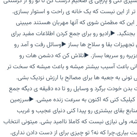
آشپزی کنی و پارچی ی ضخیم درست کن تا تو رو از گرسنگی
ر از این نیست که یک خانه ی راحت و استوار بسازی.‏
از این که مطمئن شوی که آنها مهربان هستند میبینی
جنگید.‏ ▶️رادیو رو برای جمع کردن اطلاعات مفید برای
 ی تجهیزات بقا و سلاح ها بساز‏ ▶️وسائل رفت و آمد رو
جزیره رو سریعا بساز.‏ ▶️تلاش کن که دشمن هات رو
هانی باعث آسیب بیشتر میشه و باعث میشه که سخت تر
ی تونی به جعبه ها برای مصالح با ارزش نزدیک بشی.‏
 بدن خودت برگرد و وسایل رو تا ده دقیقه ی دیگه جمع
وی Revive(احیا شدن) کیلیک کنی که اکنون به سرعت زنده میشی.‏ ▶️سرزمین
نابع بقای بیشتری رو پیدا کنی‏ دنیای عجیب و غریب
شه، ولی نیازی نیست که کاملا ناامید بشی. میتونی انتخاب
ت بیاری.چرا که نه؟ تو چیزی برای از دست دادن نداری.