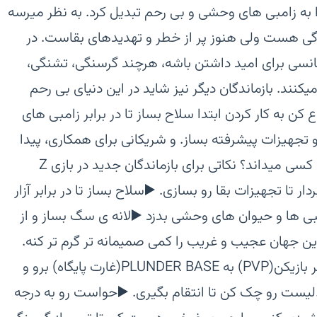
 به زامبی های وحشی و بی رحم تبدیل کرد. به نظر میرسه
رفتن و زندگی هست ولی هنوز پر از خطر و تهدیدهای بقاست. در
نسی برای امید داشتن باشه، هرچند گرسنگی، تشنگی،
کنند. بازماندگان دیگر نیز شاید در این دنیای بی رحم
 به کار کردن ابتدا سلاح بساز تا در برابر زامبی های
تجهیزات پیشرفته بساز. و شریکانی برای همکاری، پیدا
کن. آیا جامعه ی بشری باز میگردد؟ چه کسی میداند؟‏ نکاتی برای بازماندگان جدید در بازی Z
 چوب رو بردار تا تجهیزات بقا رو بسازی.‏ ▶️سلاح بساز تا در برابر آزار
مبی ها و حیوان های وحشی بدزد‏ ▶️لانه ی سگ بساز و از
ن جهان عجیب و غریب را کمی صمیمانه تر گرم تر کنه.‏
▶️گیم پلی سبک بقا بازی بازیکن در برابر بازیکن(PVP) به PLUNDER BASE(غارت پایگاه) برو و
لیست رو چک کن تا انتقام بگیری.‏ ▶️حواست رو به درجه