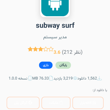
subway surf
مدیر سیستم
(212 نظر)
3.6
رایگان
بازی
1,562 دانلود
3,219 بازدید
76.33 MB
نسخه 1.0.0
یا دانلود از:
کافه‌بازار
مایکت
گوگل پلی