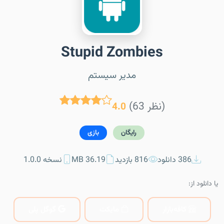
Stupid Zombies
مدیر سیستم
(63 نظر)
4.0
رایگان
بازی
386 دانلود
816 بازدید
36.19 MB
نسخه 1.0.0
یا دانلود از:
کافه‌بازار
مایکت
گوگل پلی