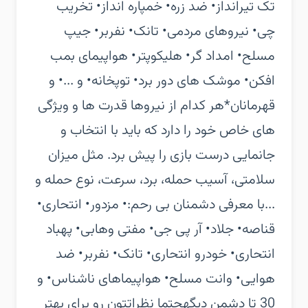
تک تیرانداز‏• ضد زره‏• خمپاره انداز‏• تخریب
چی‏• نیروهای مردمی‏• تانک‏• نفربر‏• جیپ
مسلح‏• امداد گر‏• هلیکوپتر‏• هواپیمای بمب
افکن‏• موشک های دور برد‏• توپخانه‏• و ...‏• و
قهرمانان‏*هر کدام از نیروها قدرت ها و ویژگی
های خاص خود را دارد که باید با انتخاب و
جانمایی درست بازی را پیش برد. مثل میزان
سلامتی، آسیب حمله، برد، سرعت، نوع حمله و
...‏با معرفی دشمنان بی رحم:‏• مزدور‏• انتحاری‏•
قناصه‏• جلاد‏• آر پی جی‏• مفتی وهابی‏• پهباد
انتحاری‏• خودرو انتحاری‏• تانک‏• نفربر‏• ضد
هوایی‏• وانت مسلح‏• هواپیماهای ناشناس‏• و
30 تا دشمن دیگه‏حتما نظراتتون رو برای بهتر