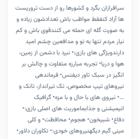
سرافرازان بگرد و کشورها رو از دست تروریست
ها آزاد کن‏فقط مواظب باش تعدادشون زیاده و
به صورت گله ای حمله می کنند‏قوی باش و کم
نیار مردم تنها به تو و مدافعین چشم امید
دارند‏ویژگی های بازی:‏• نبرد با دشمن از زمین،
هوا و دریا‏• تجربه مبارزه متفاوت و چالش بر
انگیز در سبک تاور دیفنس‏• فرماندهی
نیروهای تیپ مخصوص، تک تیرانداز، تانک و
...‏• نیروی های با حال و با مزه‏• گرافیک
انیمیشنی و جذاب‏ماموریت های اصلی بازی:‏•
دفاع‏• شبیخون‏• هجوم‏• محافظت‏• و کلی
مینی گیم دیگه‏نیروهای خودی:‏• تکاوران دلاور‏•