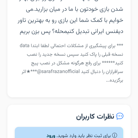
شدن بازی خودتون با ما در میان بزارید.‏می
خوایم با کمک شما این بازی رو به بهترین تاور
دیفنس ایرانی تبدیل کنیم‏حله؟ پس بزن بریم
‏‏*** برای پیشگیری از مشکلات احتمالی لطفا ابتدا data
نسخه قبلی را پاک کنید سپس نسخه جدید را نصب
کنید***‏*** برای رفع هرگونه مشکل در نصب پیج
سرافرازان را دنبال کنید sarafrazanofficial@***‏★اثر
برگزیده...
نظرات کاربران
برای ثبت نظر باید وارد شوید.
ورود