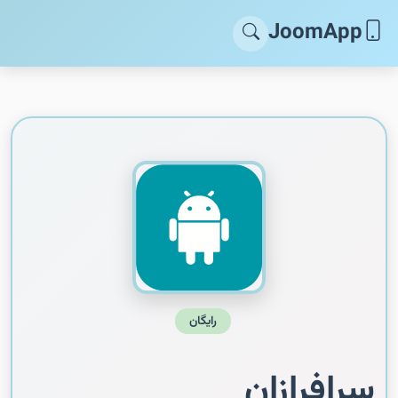
JoomApp
رایگان
سرافرازان