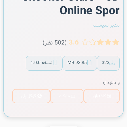
Online Spor
مدیر سیستم
3.6
(502 نظر)
323
93.85 MB
نسخه 1.0.0
یا دانلود از:
کافه‌بازار
مایکت
گوگل پلی