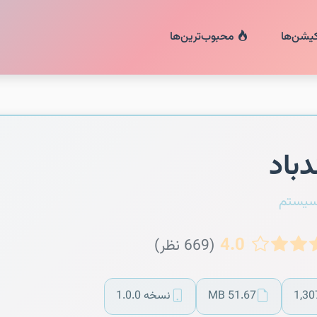
کیشن‌ها
محبوب‌ترین‌ها
باد
سیستم
4.0
(669 نظر)
1,30
51.67 MB
نسخه 1.0.0