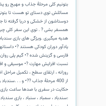
بتونیم کلی مرحلۀ جذاب و مهیج رو پشت
مسائلش توی دستای تو هست تا بتونی با
دوستاشون از خشکی و دریا گرفته تا جنگ
همسفر بشی ? . توی این سفر کلی چیزا 
هدیه میگیری .‏ویژگی های بازی سندباد
یادآور دوران کودکی هستند ?‏• داستانه
فارسی و گزینش شده ?‏• گیم پلی روان 
نسبت افزایش مهارت ?‏• موسیقی و افکت
روزانه ، ارتقای سطح ، تکمیل مراحل اض
از 400 مرحلۀ جذاب ??‏• و . . .‏
حکایت در سفری با صدها ساعت بازی م
:‏سندباد ، سمباد ، سنباد ، بازی سندباد