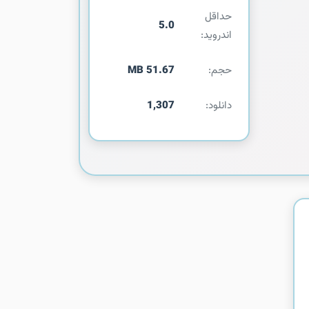
حداقل
5.0
اندروید:
حجم:
51.67 MB
دانلود:
1,307