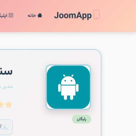
JoomApp
خانه
اپلی
سند
مدیر 
رایگان
7