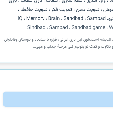
 واژه سازی ، کلمه سازی ، کلمات ، بازی کلمات ، بازی
وش ، تقویت ذهن ، تقویت فکر ، تقویت حافظه ،
سرگرمی ، اطلاعات عمومی ، پازل ، آی کیوIQ ، Memory ، Brain ، Sandbad ، Sambad ،
Sindbad ، Sambad ، Sandbad game ، W
ی اندیشه است»‏توی این بازی ایرانی ، قراره با سندباد و دوستای وفادارش
 ذکاوت و کمک تو بتونیم کلی مرحلۀ جذاب و مهی...