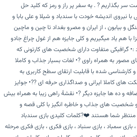
 سر بگذاریم ? . یه سفر پر راز و رمز که کلید حل
 نیروی اندیشه خودت با سندباد و شیلا و علی بابا و
ل و بیابون ، از ایران و مصرو بغداد تا چین و ماچین
با هم یاد میگیریم و کلی جایزه هم از غول چراغ جادو
 :‏• گرافیکی متفاوت دارای شخصیت های کارتونی که
ای مصور به همراه راوی ?‏• لغات بسیار جذاب و کاملا
و کارشناسی شده با قابلیت ارتقای سطح کاربری به
 های کاملا ایرانی و صداگذاری حرفه ای ??‏• جوایز
افه و ده ها جایزه دیگر ?‏• نقشۀ راهی زیبا به همراه بیش
سندباد و شخصیت های جذاب و خاطره انگیز با کلی قصه و
نتظر شما هستند ❤️?‏کلمات کلیدی بازی سندباد
 ، بازی سمباد ، بازی سنباد ، بازی فکری ، بازی فکری مرحله