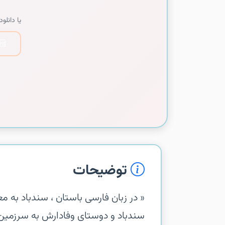
یا دانلود 
توضیحات
‏‏« در زبان فارسی باستان ، سندباد به م
سندباد و دوستای وفادارش به سرزمین