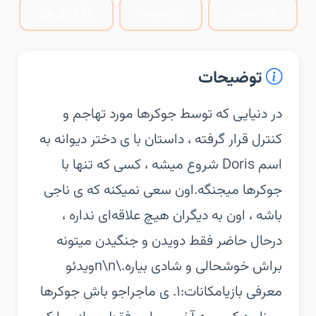
کافه‌بازار
مایکت
گوگل پلی
توضیحات
‏‏در دنیایی که توسط جوکر‌ها مورد تهاجم و
کنترل قرار گرفته ، داستان با ی دختر دیوانه به
اسم Doris شروع میشه ، کسی که تنها با
جوکر‌ها میجنگه.‏اون سعی نمیکنه که ی ناجی
باشه ، اون به دیگران هیچ علاقه‌ای نداره ،
درحال حاضر فقط دویدن و جنگیدن میتونه
براش خوشحالی و شادی بیاره.\n\nویدئو
معرفی بازی‏امکانات:‏۱. ی ماجراجو باش جوکر‌ها