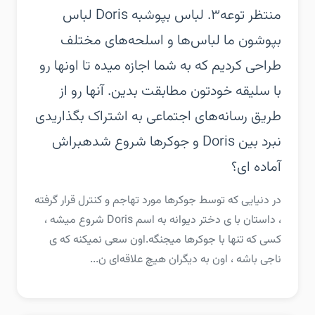
منتظر توعه‏۳. لباس بپوش‏به Doris لباس
بپوشون ما لباس‌ها و اسلحه‌های مختلف
طراحی کردیم که به شما اجازه میده تا اونها رو
با سلیقه خودتون مطابقت بدین. آنها رو از
طریق رسانه‌های اجتماعی به اشتراک بگذارید‏ی
نبرد بین Doris و جوکر‌ها شروع شده‏براش
آماده ای؟
‏‏در دنیایی که توسط جوکر‌ها مورد تهاجم و کنترل قرار گرفته
، داستان با ی دختر دیوانه به اسم Doris شروع میشه ،
کسی که تنها با جوکر‌ها میجنگه.‏اون سعی نمیکنه که ی
ناجی باشه ، اون به دیگران هیچ علاقه‌ای ن...