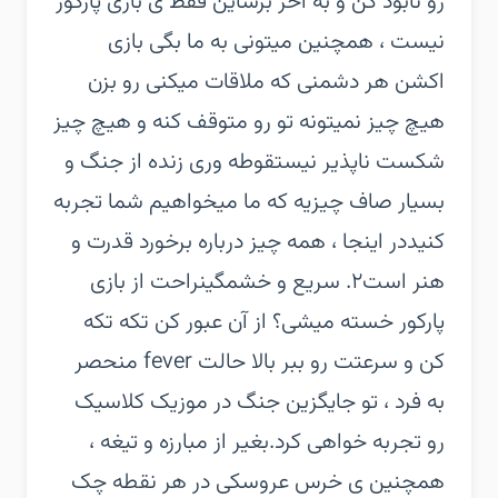
رو نابود کن و به آخر برس‏این فقط ی بازی پارکور
نیست ، همچنین میتونی به ما بگی بازی
اکشن هر دشمنی که ملاقات میکنی رو بزن
هیچ چیز نمیتونه تو رو متوقف کنه و هیچ چیز
شکست ناپذیر نیست‏قوطه وری زنده از جنگ و
بسیار صاف چیزیه که ما میخواهیم شما تجربه
کنید‏در اینجا ، همه چیز درباره برخورد قدرت و
هنر است‏۲. سریع و خشمگین‏راحت از بازی
پارکور خسته میشی؟ از آن عبور کن تکه تکه
کن و سرعتت رو ببر بالا حالت fever منحصر
به فرد ، تو جایگزین جنگ در موزیک کلاسیک
رو تجربه خواهی کرد.‏بغیر از مبارزه و تیغه ،
همچنین ی خرس عروسکی در هر نقطه چک