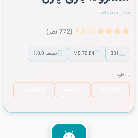
مدیر سیستم
4.5
(772 نظر)
301
70.84 MB
نسخه 1.0.0
یا دانلود از:
کافه‌بازار
مایکت
گوگل پلی