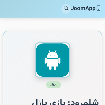
JoomApp
رایگان
شلمرود: بازی پازل