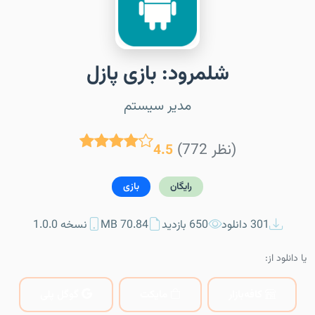
شلمرود: بازی پازل
مدیر سیستم
(772 نظر)
4.5
رایگان
بازی
301 دانلود
650 بازدید
70.84 MB
نسخه 1.0.0
یا دانلود از:
کافه‌بازار
مایکت
گوگل پلی