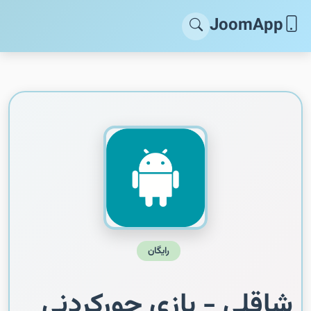
JoomApp
رایگان
شاقلی - بازی جورکردنی