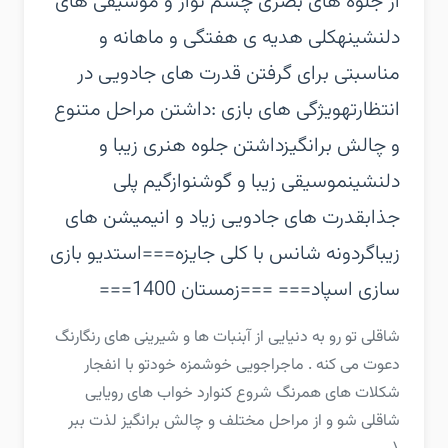
از جلوه های بصری چشم نواز و موسیقی های
دلنشینه‏کلی هدیه ی هفتگی و ماهانه و
مناسبتی برای گرفتن قدرت های جادویی در
انتظارته‏ویژگی های بازی :‏داشتن مراحل متنوع
و چالش برانگیز‏داشتن جلوه هنری زیبا و
دلنشین‏موسیقی زیبا و گوشنواز‏گیم پلی
جذاب‏قدرت های جادویی زیاد و انیمیشن های
زیبا‏گردونه شانس با کلی جایزه‏===استدیو بازی
سازی اسپاد===‏ ===زمستان 1400===
‏‏شاقلی تو رو به دنیایی از آبنبات ها و شیرینی های رنگارنگ
دعوت می کنه . ماجراجویی خوشمزه خودتو با انفجار
شکلات های همرنگ شروع کن‏وارد خواب های رویایی
شاقلی شو و از مراحل مختلف و چالش برانگیز لذت ببر