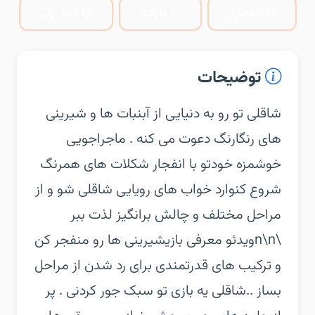
کافه‌بازار
مایکت
گوگل پلی
توضیحات
‏‏شاقلی تو رو به دنیایی از آبنبات ها و شیرینی
های رنگارنگ دعوت می کنه . ماجراجویی
خوشمزه خودتو با انفجار شکلات های همرنگ
شروع کن‏وارد خواب های رویایی شاقلی شو و از
مراحل مختلف و چالش برانگیز لذت ببر
\n\nویدئو معرفی بازی‏شیرینی ها رو منفجر کن
و ترکیب های قدرتمندی برای رد شدن از مراحل
بساز ..‏شاقلی یه بازی تو سبک جور کردنی . پر