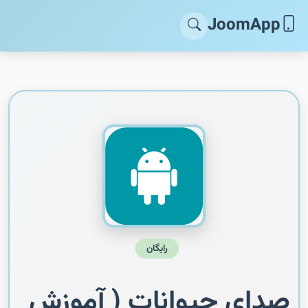
JoomApp
رایگان
صدای حیوانات ( آموزش