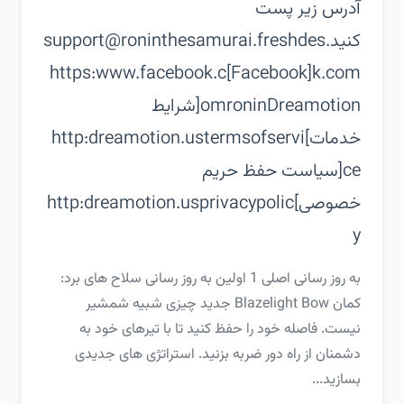
آدرس زیر پست
کنید.‏support@roninthesamurai.freshdes
k.com‏[Facebook]‏https:www.facebook.c
omroninDreamotion‏[شرایط
خدمات]‏http:dreamotion.ustermsofservi
ce‏[سیاست حفظ حریم
خصوصی]‏http:dreamotion.usprivacypolic
y
‏‏به روز رسانی اصلی 1 اولین به روز رسانی سلاح های برد:
کمان‏ Blazelight Bow جدید چیزی شبیه شمشیر
نیست. فاصله خود را حفظ کنید تا با تیرهای خود به
دشمنان از راه دور ضربه بزنید. استراتژی های جدیدی
بسازید...