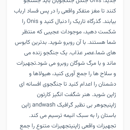
جدید: Onis جنگل‏ جنگجویان باید جستجو
کنند تا مغز متفکر واقعی را در پس فساد ارباب
بیابند.‏ گذرگاه تاریک را دنبال کنید و Onis را
شکست دهید، موجودات عجیبی که منتظر
شما هستند.‏ با آن روبرو شوید. بدترین کابوس
های شما.‏عصر عذاب. یک جنگجو زنده می
ماند و با مرگ شوگان روبرو می شود.‏تجهیزات
و سلاح ها را جمع آوری کنید، هیولاها و
دشمنان را اعدام کنید تا جنگجوی افسانه ای
ژاپن شوید.‏ هنر شگفت انگیز کارتون
ژاپنی‏جوهر بی نظیر گرافیک andwash ژاپن
باستان را به سبک انیمه ترسیم می کند.‏
تجهیزات واقعی ژاپنی‏تجهیزات متنوع را جمع