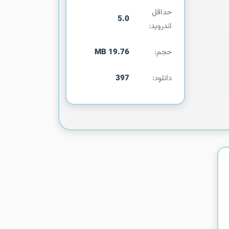
حداقل
5.0
اندروید:
حجم:
19.76 MB
دانلود:
397