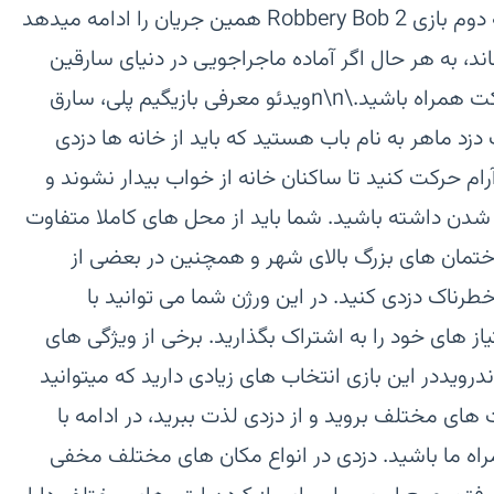
علاقمند به ادامه ⁨ داستان بودید نسخه دوم بازی Robbery Bob 2 همین جریان را ادامه میدهد
ند، به هر حال اگر آماده ماجراجویی در دنیای سارقین
هستید، باب منتظر شما است، ما مایکت همراه باشید.\n\nویدئو معرفی بازیگیم پلی، سارق
زی Robbery Bob شما یک دزد ماهر به نام باب هستید که باید از خانه ها دزدی
رام حرکت کنید تا ساکنان خانه از خواب بیدار نشوند و
ن داشته باشید. شما باید از محل های کاملا متفاوت
ختمان های بزرگ بالای شهر و همچنین در بعضی از
طرناک دزدی کنید. در این ورژن شما می توانید با
از های خود را به اشتراک بگذارید. برخی از ویژگی های
اب بازی باب سارق Robbery Bob اندرویددر این بازی انتخاب های زیادی دارید که میتوانید
ت های مختلف بروید و از دزدی لذت ببرید، در ادامه با
راه ما باشید. دزدی در انواع مکان های مختلف مخفی