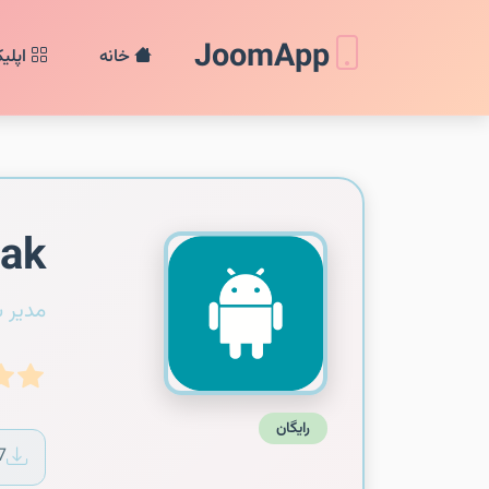
JoomApp
خانه
اپلی
eak
مدیر 
رایگان
7