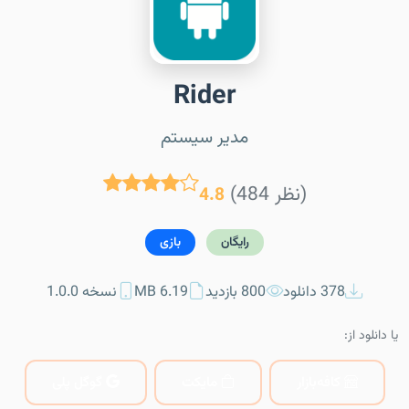
Rider
مدیر سیستم
(484 نظر)
4.8
رایگان
بازی
378 دانلود
800 بازدید
6.19 MB
نسخه 1.0.0
یا دانلود از:
کافه‌بازار
مایکت
گوگل پلی