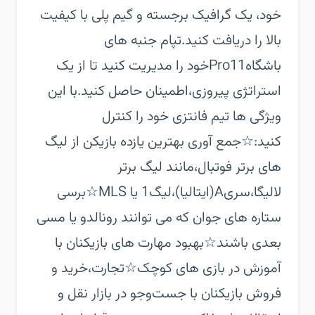
خود، یک گرافیک برجسته و گیم پلی با کیفیت
بالا را دریافت کنید.تپام جنبه های
باشگاهPro11خود را مدیریت کنید تا از یک
استراتژی پیروزی،اطمینان حاصل کنید.با این
ویژگی ها تیم فانتزی خود را کنترل
کنید:‏☆جمع آوری بهترین یازده بازیکن از لیگ
های برتر فوتبال،مانند لیگ برتر
لالیگا،سریA(ایتالیا)،لیگ1 یا MLS‏☆برسی
ستاره های جوان که می توانند رونالدو یا مسی
بعدی باشند‏☆بهبود مهارت های بازیکنان با
آموزش در بازی های کوچک‏☆تجارت،خرید و
فروش بازیکنان با جست‌و‌جو در بازار نقل و