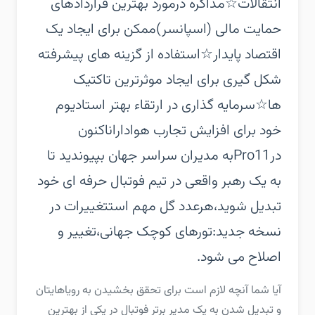
انتقالات‏☆مذاکره درمورد بهترین قراردادهای
حمایت مالی (اسپانسر)ممکن برای ایجاد یک
اقتصاد پایدار‏☆استفاده از گزینه های پیشرفته
شکل گیری برای ایجاد موثرترین تاکتیک
ها‏☆سرمایه گذاری در ارتقاء بهتر استادیوم
خود برای افزایش تجارب هواداران‏اکنون
درPro11به مدیران سراسر جهان بپیوندید تا
به یک رهبر واقعی در تیم فوتبال حرفه ای خود
تبدیل شوید،هرعدد گل مهم است‏تغییرات در
نسخه جدید:‏تورهای کوچک جهانی،تغییر و
اصلاح می شود.
‏‏آیا شما آنچه لازم است برای تحقق بخشیدن به رویاهایتان
و تبدیل شدن به یک مدیر برتر فوتبال در یکی از بهترین