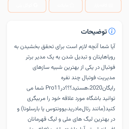
کافه‌بازار
مایکت
گوگل پلی
توضیحات
‏‏آیا شما آنچه لازم است برای تحقق بخشیدن به
رویاهایتان و تبدیل شدن به یک مدیر برتر
فوتبال در یکی از بهترین شبیه سازهای
مدیریت فوتبال چند نفره
رایگان2020،هستید؟؟؟‏درPro11 شما می
توانید باشگاه مورد علاقه خود را مربیگری
کنید(مانند رئال‌مادرید،یوونتوس یا بارسلونا‌) و
در بهترین لیگ های ملی و لیگ قهرمانان