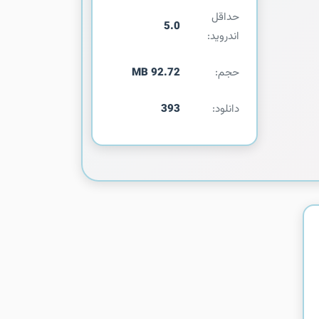
حداقل
5.0
اندروید:
حجم:
92.72 MB
دانلود:
393