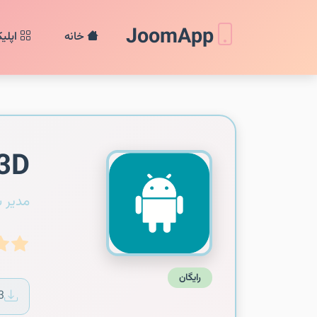
JoomApp
خانه
اپلی
 3D
مدیر 
رایگان
3