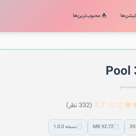
کیشن‌ها
محبوب‌ترین‌ها
Pool
سیستم
3.7
(332 نظر)
39
92.72 MB
نسخه 1.0.0