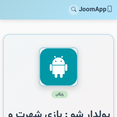
JoomApp
رایگان
پولدار شو :‌ بازی شهرت و