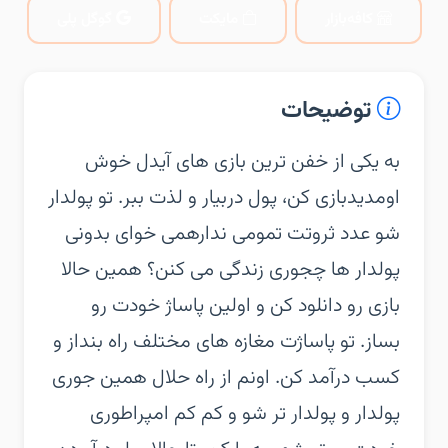
کافه‌بازار
مایکت
گوگل پلی
توضیحات
‏‏به یکی از خفن ترین بازی های آیدل خوش
اومدید‏بازی کن، پول دربیار و لذت ببر. تو پولدار
شو عدد ثروتت تمومی نداره‏می خوای بدونی
پولدار ها چجوری زندگی می کنن؟ همین حالا
بازی رو دانلود کن و اولین پاساژ خودت رو
بساز. تو پاساژت مغازه های مختلف راه بنداز و
کسب درآمد کن. اونم از راه حلال همین جوری
پولدار و پولدار تر شو و کم کم امپراطوری