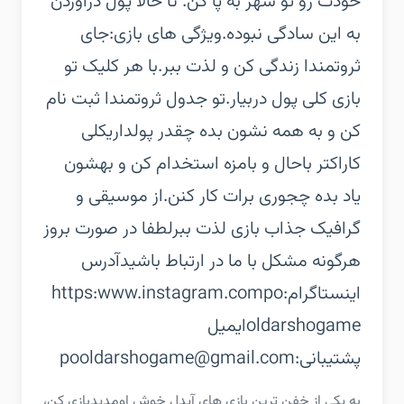
خودت رو تو شهر به پا کن. تا حالا پول درآوردن
به این سادگی نبوده.‏ویژگی های بازی:‏جای
ثروتمندا زندگی کن و لذت ببر.‏با هر کلیک تو
بازی کلی پول دربیار.‏تو جدول ثروتمندا ثبت نام
کن و به همه نشون بده چقدر پولداری‏کلی
کاراکتر باحال و بامزه استخدام کن و بهشون
یاد بده چجوری برات کار کنن.‏از موسیقی و
گرافیک جذاب بازی لذت ببر‏لطفا در صورت بروز
هرگونه مشکل با ما در ارتباط باشید‏آدرس
اینستاگرام:‏https:www.instagram.compo
oldarshogame‏ایمیل
پشتیبانی:‏pooldarshogame@gmail.com
‏‏به یکی از خفن ترین بازی های آیدل خوش اومدید‏بازی کن،