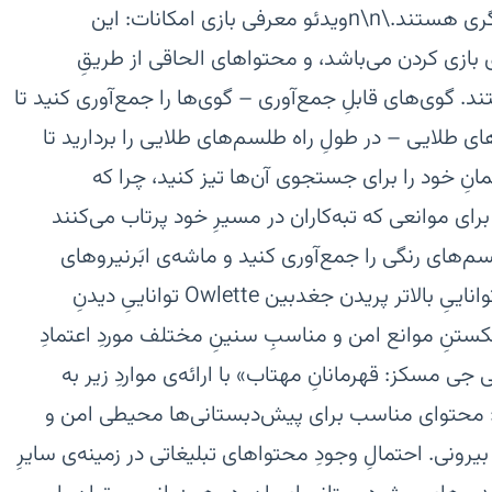
مزاحم باشد، آن‌ها دوباره در پیِ موذی‌گری هستند.\n\nویدئو معرفی بازی‏ امکانات:‏ این
ی رایگان برای بازی کردن می‌باشد، و محتواهای الحاقی از طریقِ
.‏ گوی‌های قابلِ جمع‌آوری – گوی‌ها را جمع‌آوری کنید تا
‌های طلایی – در طولِ راه طلسم‌های طلایی را بردارید تا
انِ خود را برای جستجوی آن‌ها تیز کنید، چرا که
رای موانعی که تبه‌کاران در مسیرِ خود پرتاب می‌کنند
های رنگی را جمع‌آوری کنید و ماشه‌ی ابَرنیروهای
قهرمان را بفشارید:‏ گربه‌پسر Catboy‏ تواناییِ بالاتر پریدن‏ جغدبین Owlette‏ تواناییِ دیدنِ
گکو: Gekko‏ تواناییِ شکستنِ موانع‏ امن و مناسبِ سنینِ مختلف‏ موردِ اعتمادِ
جی مسکز: قهرمانانِ مهتاب» با ارائه‌ی مواردِ زیر به
:‏ محتوای مناسب برای پیش‌دبستانی‌ها‏ محیطی امن و
ونی.‏ احتمالِ وجودِ محتواهای تبلیغاتی در زمینه‌ی سایرِ