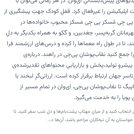
های پیش‌دبستانیِ ای‌وان.‏ در هر زمانی می‌توان با
ت اپلیکیشن را غیرفعال کرد.‏ قفلِ کودک جهتِ پیشگیری از
 پی جِی مّسکز‏ پی جِی مَسکز محبوبِ خانواده‌ها در
رمانان گربه‌پسر، جغدبین، و گکو به همراه یکدیگر به دلِ
 تا در طول راه معماها را کرده و درس‌های ارزشمند فرا
جمع کنید نقاب‌پوشانِ پی‌جِی در راهند.‏ درباره‌ی
ن) پیشروِ تولید،پخش و بازاریابیِ محتواهای تقدیرشده‌ی
سرِ جهان ارتباط برقرار کرده است. ارزانی‌گرِ لبخند با
گ تا نقاب‌پوشان پی‌جِی، ای‌وان در تمامِ مسیر از
پویا را به خدمت می‌گیرد.
انتخاب کنید و از میانِ مهتابِ پشت‌بام‌ها و دلِ شب سفر کنید. تا
حواستان به آن تبه‌کارانِ مزاحم باشد، آن‌ها د...