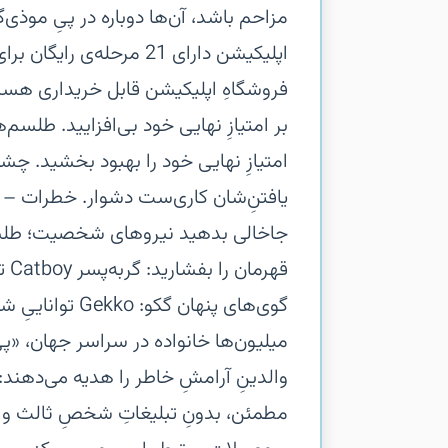
اپلیکیشن دارای 21 مرحله‌
فروشگاهِ اپلیکیشن قابل خریداری هستند
بر امتیازِ نهایی خود بی‌افزایید.‏ طلسم
امتیازِ نهایی خود را بهبود بخشید. چشم
یافتنِ‌شان کاری‌ست دشوار.‏ خطرات – ب
جاخالی بدهید‏ نیروهای شخصیت؛‏ طلسم‌
گوی‌های پنهان‏ 
میلیون‌ها خانواده در سراسر جهان، «پی 
والدینِ آرامشِ خاطر را هدیه می‌دهند
مطمئن، بدونِ تبلیغاتِ شخصِ ثالث و بیر