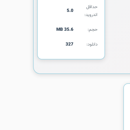
حداقل
5.0
اندروید:
حجم:
35.6 MB
دانلود:
327