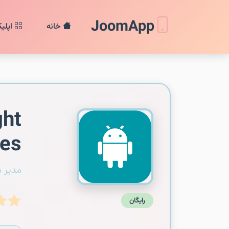
JoomApp
خانه
اپلی
ght
es
مدیر 
رایگان