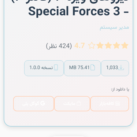
- Special Forces 3
مدیر سیستم
4.7
(424 نظر)
1,033
75.41 MB
نسخه 1.0.0
یا دانلود از:
کافه‌بازار
مایکت
گوگل پلی