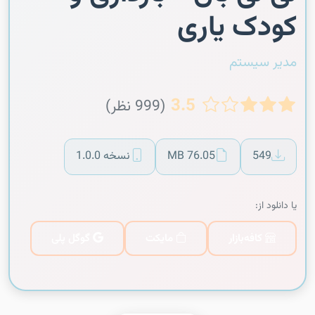
کودک یاری
مدیر سیستم
3.5
(999 نظر)
549
76.05 MB
نسخه 1.0.0
یا دانلود از:
کافه‌بازار
مایکت
گوگل پلی