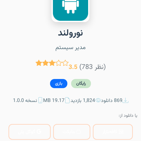
نورولند
مدیر سیستم
(783 نظر)
3.5
رایگان
بازی
869 دانلود
1,824 بازدید
19.17 MB
نسخه 1.0.0
یا دانلود از:
کافه‌بازار
مایکت
گوگل پلی