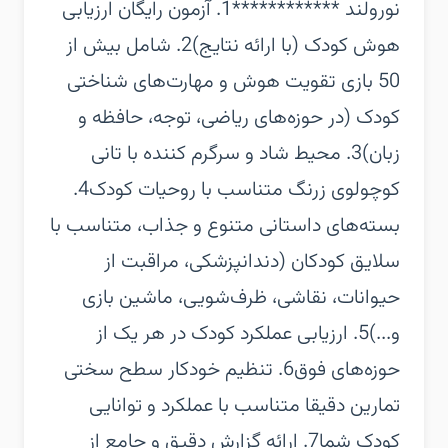
نورولند ************‏1. آزمون رایگان ارزیابی
هوش کودک (با ارائه نتایج)‏2. شامل بیش از
50 بازی تقویت هوش و مهارت‌های شناختی
کودک (در حوزه‌های ریاضی، توجه، حافظه و
زبان)‏3. محیط شاد و سرگرم کننده با تانی
کوچولوی زرنگ متناسب با روحیات کودک‏4.
بسته‌های داستانی متنوع و جذاب، متناسب با
سلایق کودکان (دندانپزشکی، مراقبت از
حیوانات، نقاشی، ظرف‌شویی، ماشین بازی
و...)‏5. ارزیابی عملکرد کودک در هر یک از
حوزه‌های فوق‏6. تنظیم خودکار سطح سختی
تمارین دقیقا متناسب با عملکرد و توانایی
کودک شما‏7. ارائه گزارش دقیق و جامع از