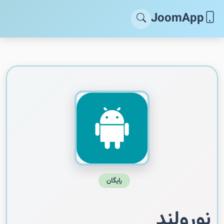
JoomApp
رایگان
نورولند