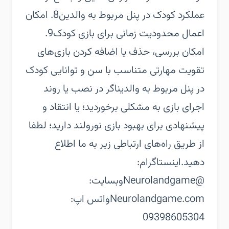
عملکرد کودک در پنل مربوط به والدین‏8. امکان
اعمال محدودیت زمانی برای بازی کودک‏9.
امکان بررسی، حذف یا اضافه کردن بازی‌های
تقویت مهارتی متناسب با سن و توانایی کودک
در پنل مربوط به والدین‏اگر در نصب یا روند
اجرای بازی به مشکلی برخوردید؛ یا انتقاد و
پیشنهادی برای بهبود بازی نورولند دارید؛ لطفا
از طریق راه‌های ارتباطی زیر به ما اطلاع
دهید.‏اینستاگرام:
@Neurolandgame‏وبسایت:
Neurolandgame.com‏واتس اپ:
09398605304