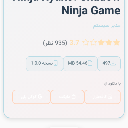
Ninja Game
مدیر سیستم
3.7
(935 نظر)
497
54.46 MB
نسخه 1.0.0
یا دانلود از:
کافه‌بازار
مایکت
گوگل پلی