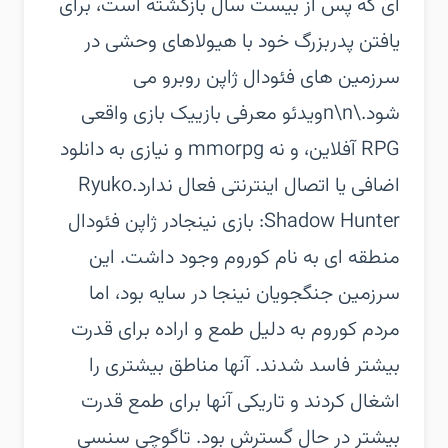
ای که پس از بیست سال بازگشته است، برای
یافتن پدربزرگ خود با هیولاهای وحشی در
سرزمین های فئودال ژاپن روبرو می
شود.\n\nویدئو معرفی بازی‏یک بازی واقعی
RPG آفلاین، و نه mmorpg و نیازی به دانلود
اضافی یا اتصال اینترنتی فعال ندارد.‏Ryuko
Shadow Hunter: بازی نینجا‏در ژاپن فئودال
منطقه ای به نام کوروم وجود داشت. این
سرزمین جنگجویان نینجا در سایه بود، اما
مردم کوروم به دلیل طمع و اراده برای قدرت
بیشتر فاسد شدند. آنها مناطق بیشتری را
اشغال کردند و تاریکی آنها برای طمع قدرت
بیشتر در حال گسترش بود. تاگوچی سنسی