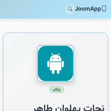
JoomApp
رایگان
نجات پهلوان طاهر