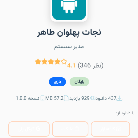
نجات پهلوان طاهر
مدیر سیستم
(346 نظر)
4.1
رایگان
بازی
437 دانلود
929 بازدید
57.2 MB
نسخه 1.0.0
یا دانلود از:
کافه‌بازار
مایکت
گوگل پلی