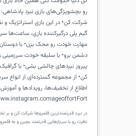
کل دنیا حکومت کنی همین حالا بازی 
رو بچش‏ویژگی‌های بازی نبرد پادشاهی: عص
شرکت کن‏• در این بازی استراتژیک و نق
گیم پلی درگیرکننده بازی، ساعت‌ها سرگ
مهارت خودت رو محک بزن‏• با دوستان
دشمن برو‏• با سلیقه خودت سرزمینی زیب
پیروز نبردهای چالشی بشی‏• با گراف
کن‏• از مجموعه‌ گسترده‌ای از انواع سر
Fort‏www.instagram.comageoffort
‏‏در نبرد قدرتمندترین قلمروها شرکت کن و بر ت
نظرت رو با سربازهایی قدرتمند بچین و به قلمر