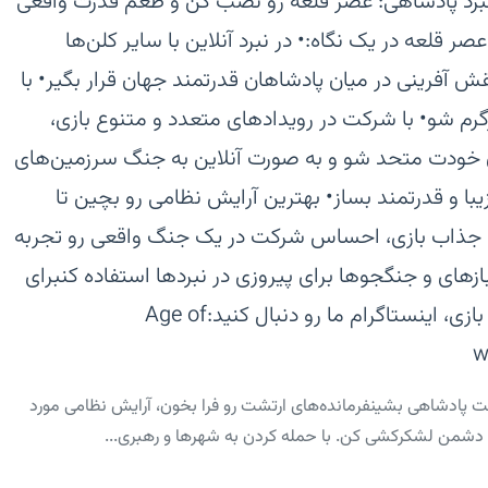
نبرد پادشاهی: عصر قلعه رو نصب کن و طعم قدرت واقعی
ر قلعه‌ در یک نگاه:‏• در نبرد آنلاین با سایر کلن‌ها
ش آفرینی در میان پادشاهان قدرتمند جهان قرار بگیر‏• با
رم شو‏• با شرکت در رویدادهای متعدد و متنوع بازی،
 خودت متحد شو و به صورت آنلاین به جنگ سرزمین‌های
ا و قدرتمند بساز‏• بهترین آرایش نظامی رو بچین تا
یک جذاب بازی، احساس شرکت در یک جنگ واقعی رو تجربه
بازهای و جنگجوها برای پیروزی در نبردها استفاده کن‏برای
اطلاع از تخفیف‌ها، رویدادها و آموزش بازی، اینستاگرام ما رو دنبال کنید:‏Age of
خت پادشاهی بشین‏فرمانده‌های ارتشت رو فرا بخون، آرایش نظامی مورد
و دشمن لشکرکشی کن. با حمله کردن به شهرها و رهبری...