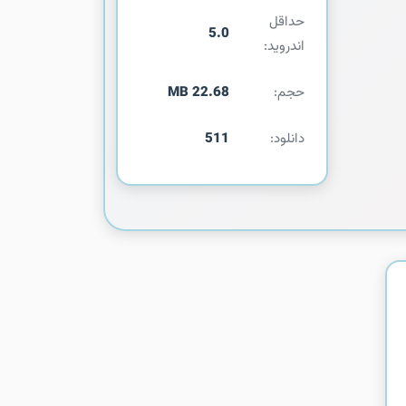
حداقل
5.0
اندروید:
حجم:
22.68 MB
دانلود:
511