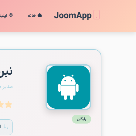
JoomApp
خانه
اپلی
نبر
مدیر 
رایگان
1