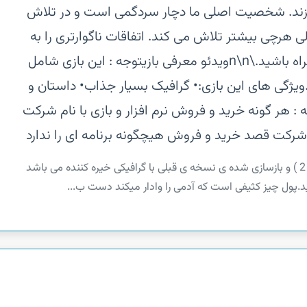
 بزند. شخصیت اصلی ما دچار سردگمی است و در تلاش
ی هرچی بیشتر تلاش می کند. اتفاقات ناگوارتری را به
خاطر می آورد چه اتفاقاتی؟.... با ما همراه باشید.\n\nویدئو معرفی بازی‏‏‏توجه : این بازی شامل
یژگی های این بازی:‏• گرافیک بسیار جذاب‏• داستان و
: هر گونه خرید و فروش نرم افزار و بازی با نام شرکت
‏‏نکته : بازی مزد خونین شامل نسخه کامل ( 1 و 2 ) و بازسازی شده ی نسخه ی قبلی با گرافیکی خیره کننده می باشد
د.‏پول چیز کثیفی است که آدمی را وادار میکند دست ب...