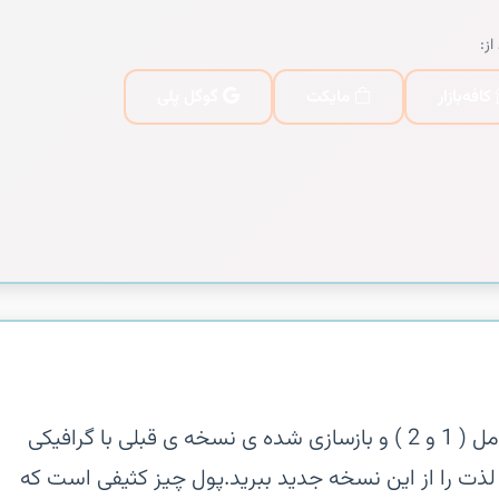
از:
کافه‌بازار
مایکت
گوگل پلی
‏‏نکته : بازی مزد خونین شامل نسخه کامل ( 1 و 2 ) و بازسازی شده ی نسخه ی قبلی با گرافیکی
لذت را از این نسخه جدید ببرید.‏پول چیز کثیفی است که