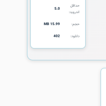
حداقل
5.0
اندروید:
حجم:
15.99 MB
دانلود:
402