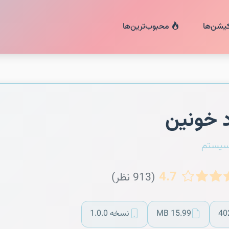
کیشن‌ها
محبوب‌ترین‌ها
 خونین
سیستم
4.7
(913 نظر)
40
15.99 MB
نسخه 1.0.0