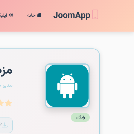
JoomApp
خانه
اپلی
مزد
مدیر 
رایگان
2