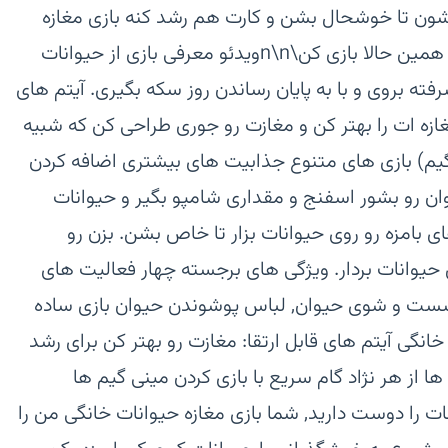
ون تا خوشحال بشن و کارت هم رشد کنه بازی مغازه
حیوان خانگی من بسیار جذاب هست, همین حالا بازی کن\n\nویدئو معرفی بازی‏ از حیوانات
ته بروی و با به پایان رساندن روز سکه بگیری. آیتم های
غازه ات را بهتر کن و مغازت رو جوری طراحی کن که شبیه
گیم)‏ بازی های متنوع جذابیت های بیشتری اضافه کردن
وان رو بشور اسفنج و مقداری شامپو بگیر و حیوانات
ی بامزه رو روی حیوانات بزار تا خاص بشن.‏ بزن رو
وانات بردار.‏ ویژگی های برجسته‏ چهار فعالیت های
شست و شوی حیوان, لباس پوشوندن حیوان‏ بازی ساده
گی‏ آیتم های قابل ارتقا: مغازت رو بهتر کن برای رشد
از هر نژاد‏ گام سریع با بازی کردن مینی گیم ها‏
نات را دوست دارید, شما بازی مغازه حیوانات خانگی من را