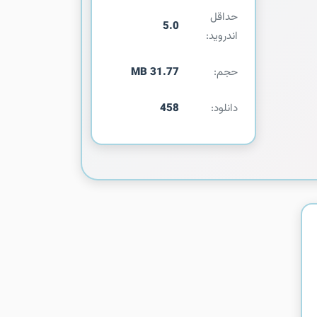
حداقل
5.0
اندروید:
حجم:
31.77 MB
دانلود:
458