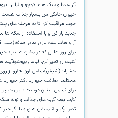
گربه ها و سگ های کوچولو لباس بپوش
خوب مراقبت کن تا به مرحله های پیشرف
جدید باز کن و با استفاده از سکه ها م
آرزو هات بشه‏ بازی های اضافه(مینی 
برای روز هایی که در مغازه هستید‏ حی
کثیف رو تمیز کن.‏ لباس بپوشونآیتم ها
حشرات(شپش)تمامی اون هارو از روی حی
مختلف: نظافت حیوان, دکتر حیوان, 
برای تمامی سنین دوست داران حیوان خان
کارت‏ بچه گربه های جذاب و توله سگ ها 
تصویرگر و انیمیشن های زیبا‏ اگر حیوا