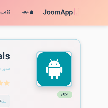
JoomApp
خانه
اپلی
als
مدیر 
رایگان
8