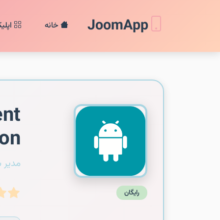
JoomApp
خانه
اپلی
ent
on
مدیر 
رایگان