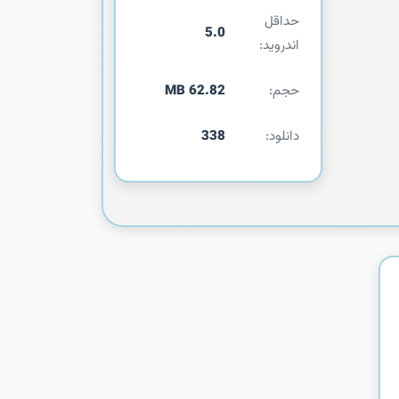
حداقل
5.0
اندروید:
حجم:
62.82 MB
دانلود:
338