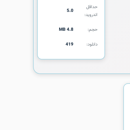
حداقل
5.0
اندروید:
حجم:
4.8 MB
دانلود:
419