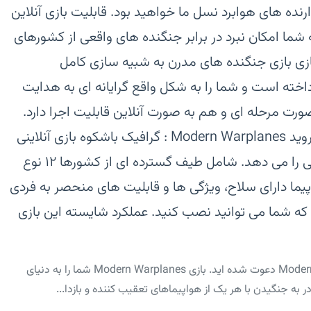
رنده های هوابرد نسل ما خواهید بود. قابلیت بازی آنلاین
 شما امکان نبرد در برابر جنگنده های واقعی از کشورهای
n\nویدئو معرفی بازی‏ بازی جنگنده های مدرن به شبیه سازی کامل
خته است و شما را به شکل واقع گرایانه ای به هدایت
رت مرحله ای و هم به صورت آنلاین قابلیت اجرا دارد.‏
برخی از مهم ترین ویژگی های بازی اندروید Modern Warplanes :‏ گرافیک باشکوه‏ بازی آنلاینی
که به شما اجازه مبارزه با بازیکنان واقعی را می دهد.‏ شامل طیف گسترده ای از کشورها‏ ۱۲ نوع
اقعی‏ هر هواپیما دارای سلاح، ویژگی ها و قابلیت های منحصر به فردی
شک که شما می توانید نصب کنید.‏ عملکرد شایسته این بازی
‏‏به یک نبردهوایی در بازی اندروید Modern Warplanes دعوت شده اید.‏ بازی Modern Warplanes شما را به دنیای
به جنگیدن با هر یک از هواپیماهای تعقیب کننده و بازدا...