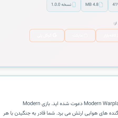
41
4.8 MB
نسخه 1.0.0
از:
کافه‌بازار
مایکت
گوگل پلی
‏‏به یک نبردهوایی در بازی اندروید Modern Warplanes دعوت شده اید.‏ بازی Modern
درن جنگنده های هوایی ارتش می برد. شما قادر به جنگیدن با هر