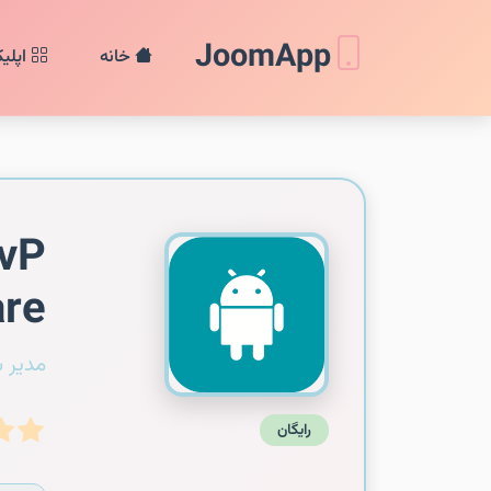
JoomApp
خانه
اپلی
PvP
are
مدیر 
رایگان