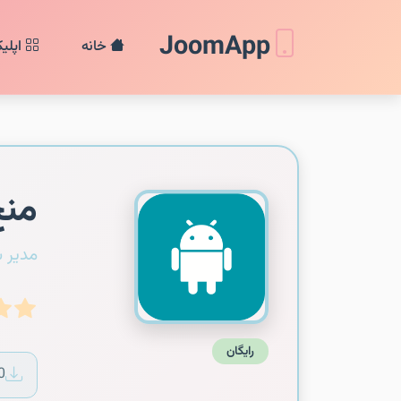
JoomApp
خانه
اپلی
من
مدیر 
رایگان
0