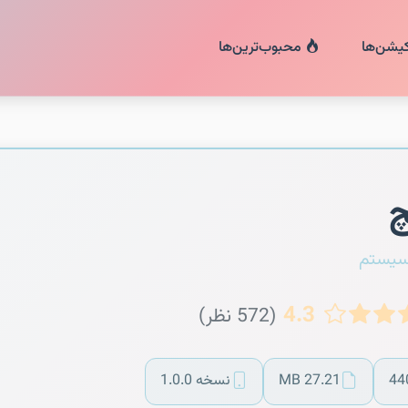
کیشن‌ها
محبوب‌ترین‌ها
چ
سیستم
4.3
(572 نظر)
44
27.21 MB
نسخه 1.0.0