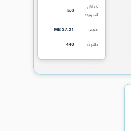
حداقل
5.0
اندروید:
حجم:
27.21 MB
دانلود:
440