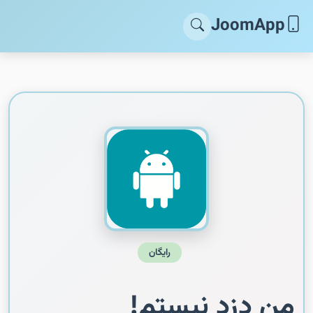
JoomApp
رایگان
من دزد نیستم!