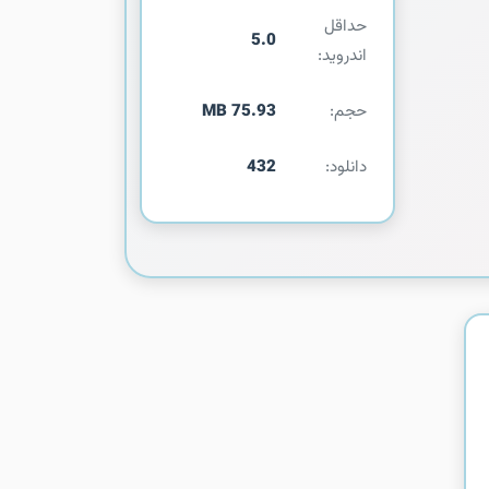
حداقل
5.0
اندروید:
حجم:
75.93 MB
دانلود:
432