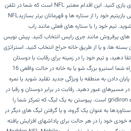
لیگ های جدید طراحی شده در این بازی بازی کنید. این اقدام معتبر NFL است که شما در تلفن
همراه هرگز ندیده اید.\n\nویدئو معرفی بازی‏تیم خود را از ستاره ها و قهرمانان برتر بسازید‏NFL
رد علاقه خود را انتخاب کنید و GM شوید. تیم خود را با ستاره های فعلی مانند راب
نه های پرفروش مانند جری رایس انتخاب کنید. پیش نویس
ردن بسته ها، و یا از طریق خانه حراج انتخاب کنید. استراتژی
ا دهید، و تیم خود را در زمینه برای رقابت با دوستان
خود بیاندازید.‏بازی را برنده شوید، این راه شما است‏برو بزرگ شو یا به خانه در حالت واقعی 16
پایان دادن به منطقه با ویژگی جدید تقلید شوید یا نمره
د در مسیرهای عبور دهید. رقابت در برابر دوستان و رقبا در
حالت سر به سر و نبرد آن را برای شکوه gridiron است. پیوستن به یک لیگ که تمرکز شما را
تاوردها به عنوان یک گروه، و یا گرفتن لیگ های دیگر در
خودی خود را در هر حالت برای پاداشهای افزایش یافته