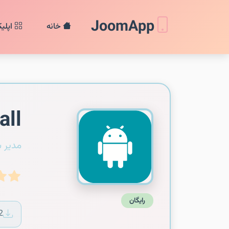
JoomApp
خانه
اپلی
all
مدیر 
رایگان
2